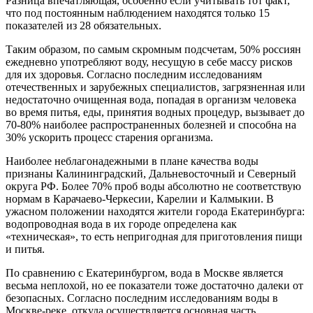
Разница впечатляющая, особенно если учитывать тот факт,
что под постоянным наблюдением находятся только 15
показателей из 28 обязательных.
Таким образом, по самым скромным подсчетам, 50% россиян
ежедневно употребляют воду, несущую в себе массу рисков
для их здоровья. Согласно последним исследованиям
отечественных и зарубежных специалистов, загрязненная или
недостаточно очищенная вода, попадая в организм человека
во время питья, еды, принятия водных процедур, вызывает до
70-80% наиболее распространенных болезней и способна на
30% ускорить процесс старения организма.
Наиболее неблагонадежными в плане качества воды
признаны Калининградский, Дальневосточный и Северный
округа РФ. Более 70% проб воды абсолютно не соответствую
нормам в Карачаево-Черкесии, Карелии и Калмыкии. В
ужасном положении находятся жители города Екатеринбурга:
водопроводная вода в их городе определена как
«техническая», то есть непригодная для приготовления пищи
и питья.
По сравнению с Екатеринбургом, вода в Москве является
весьма неплохой, но ее показатели тоже достаточно далеки от
безопасных. Согласно последним исследованиям воды в
Москве-реке, откуда осуществляется основная часть