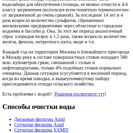
водозабора для обеспечения столицы, ее можно отнести к 4-6
классу загрязнения (используя всем понятную терминологию:
от загрязненной до очень грязной). За последние 14 лет в 4
раза возросло количество сульфатов, сброшенных
московскими предприятиями через областные и городские
водоемы в бассейн р. Ока. За этот же период аналогичный
сброс хлоридов возрос в 1,5 раза, также возросло количество
железа, фенола, нитритного азота, меди и т.п.
Каждый год на территории Москвы и ближайшего пригорода
в Москву-реку в составе поверхностных стоков попадает 580
млн. кубометров грязи, смешанной с солью и
нефтепродуктами, только 4% подобных стоков нормально
очищены. Данная ситуация усугубляется в весенний период,
когда во время паводка, к вышеупомянутому набору
присоединяются отходы сельского хозяйства.
Есть проблемы с водой?
Решения посмотрите тут
!
Способы очистки воды
Дисковые фильтры Azud
Сетчатые фильтры Azud
Сетчатые фильтры YAMIT