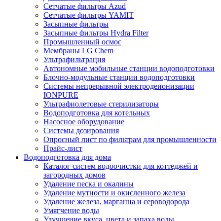
Сетчатые фильтры Azud
Сетчатые фильтры YAMIT
Засыпные фильтры
Засыпные фильтры Hydra Filter
Промышленный осмос
Мембраны LG Chem
Ультрафильтрация
Автономные мобильные станции водоподготовки
Блочно-модульные станции водоподготовки
Системы непрерывной электродеионизации
IONPURE
Ультрафиолетовые стерилизаторы
Водоподготовка для котельных
Насосное оборудование
Системы дозирования
Опросный лист по фильтрам для промышленности
Прайс-лист
Водоподготовка для дома
Каталог систем водоочистки для коттеджей и
загородных домов
Удаление песка и окалины
Удаление мутности и окисленного железа
Удаление железа, марганца и сероводорода
Умягчение воды
Улучшение вкуса, цвета и запаха воды