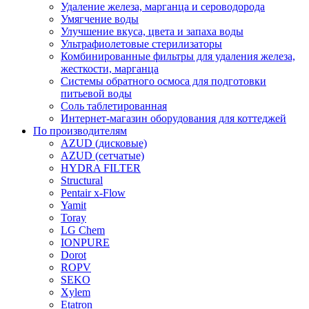
Удаление железа, марганца и сероводорода
Умягчение воды
Улучшение вкуса, цвета и запаха воды
Ультрафиолетовые стерилизаторы
Комбинированные фильтры для удаления железа,
жесткости, марганца
Системы обратного осмоса для подготовки
питьевой воды
Соль таблетированная
Интернет-магазин оборудования для коттеджей
По производителям
AZUD (дисковые)
AZUD (сетчатые)
HYDRA FILTER
Structural
Pentair x-Flow
Yamit
Toray
LG Chem
IONPURE
Dorot
ROPV
SEKO
Xylem
Etatron