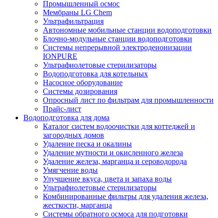
Промышленный осмос
Мембраны LG Chem
Ультрафильтрация
Автономные мобильные станции водоподготовки
Блочно-модульные станции водоподготовки
Системы непрерывной электродеионизации
IONPURE
Ультрафиолетовые стерилизаторы
Водоподготовка для котельных
Насосное оборудование
Системы дозирования
Опросный лист по фильтрам для промышленности
Прайс-лист
Водоподготовка для дома
Каталог систем водоочистки для коттеджей и
загородных домов
Удаление песка и окалины
Удаление мутности и окисленного железа
Удаление железа, марганца и сероводорода
Умягчение воды
Улучшение вкуса, цвета и запаха воды
Ультрафиолетовые стерилизаторы
Комбинированные фильтры для удаления железа,
жесткости, марганца
Системы обратного осмоса для подготовки