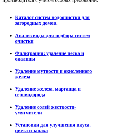
производиться с учетом особых требований.
Каталог систем водоочистки для
загородных домов.
Анализ воды для подбора систем
очистки
Фильтрация: удаление песка и
окалины
Удаление мутности и окисленного
железа
Удаление железа, марганца и
сероводорода
Удаление солей жесткости-
умягчители
Установки для улучшения вкуса,
цвета и запаха