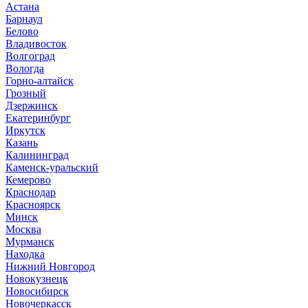
Астана
Барнаул
Белово
Владивосток
Волгоград
Вологда
Горно-алтайск
Грозный
Дзержинск
Екатеринбург
Иркутск
Казань
Калининград
Каменск-уральский
Кемерово
Краснодар
Красноярск
Минск
Москва
Мурманск
Находка
Нижний Новгород
Новокузнецк
Новосибирск
Новочеркасск