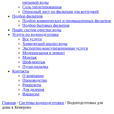
питьевой воды
Соль таблетированная
Опросный лист по фильтрам для коттеджей
Подбор фильтров
Подбор коммерческих и промышленных фильтров
Подбор бытовых фильтров
Прайс систем очистки воды
Услуги по водоподготовке
Все услуги
Химический анализ воды
Экспертно-консультационные услуги
Модернизация и ремонт
Монтаж
Шеф-монтаж
Пуско-наладка
Контакты
О компании
Производство
Реквизиты
Для дилеров
Вакансии
Главная
/
Системы водоподготовки
/
Водоподготовка для
дома в Кемерово