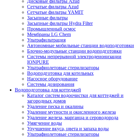
Дисковые фильтры Azud
Сетчатые фильтры Azud
Сетчатые фильтры YAMIT
Засыпные фильтры
Засыпные фильтры Hydra Filter
Промышленный осмос
Мембраны LG Chem
Ультрафильтрация
Автономные мобильные станции водоподготовки
Блочно-модульные станции водоподготовки
Системы непрерывной электродеионизации
IONPURE
Ультрафиолетовые стерилизаторы
Водоподготовка для котельных
Насосное оборудование
Системы дозирования
Водоподготовка для коттеджей
Каталог систем водоочистки для коттеджей и
загородных домов
Удаление песка и окалины
Удаление мутности и окисленного железа
Удаление железа, марганца и сероводорода
Умягчение воды
Улучшение вкуса, цвета и запаха воды
Ультрафиолетовые стерилизаторы