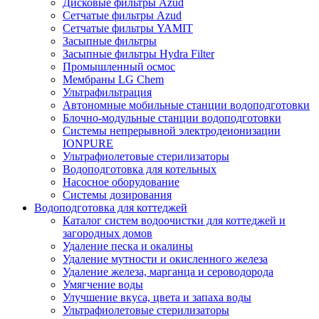
Дисковые фильтры Azud
Сетчатые фильтры Azud
Сетчатые фильтры YAMIT
Засыпные фильтры
Засыпные фильтры Hydra Filter
Промышленный осмос
Мембраны LG Chem
Ультрафильтрация
Автономные мобильные станции водоподготовки
Блочно-модульные станции водоподготовки
Системы непрерывной электродеионизации
IONPURE
Ультрафиолетовые стерилизаторы
Водоподготовка для котельных
Насосное оборудование
Системы дозирования
Водоподготовка для коттеджей
Каталог систем водоочистки для коттеджей и
загородных домов
Удаление песка и окалины
Удаление мутности и окисленного железа
Удаление железа, марганца и сероводорода
Умягчение воды
Улучшение вкуса, цвета и запаха воды
Ультрафиолетовые стерилизаторы