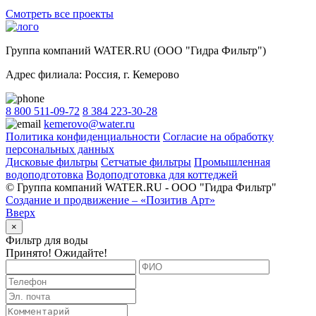
Смотреть все проекты
Группа компаний WATER.RU (ООО "Гидра Фильтр")
Адрес филиала:
Россия
, г.
Кемерово
8 800 511-09-72
8 384 223-30-28
kemerovo@water.ru
Политика конфиденциальности
Согласие на обработку
персональных данных
Дисковые фильтры
Сетчатые фильтры
Промышленная
водоподготовка
Водоподготовка для коттеджей
© Группа компаний WATER.RU - ООО "Гидра Фильтр"
Создание и продвижение – «Позитив Арт»
Вверх
×
Фильтр для воды
Принято! Ожидайте!