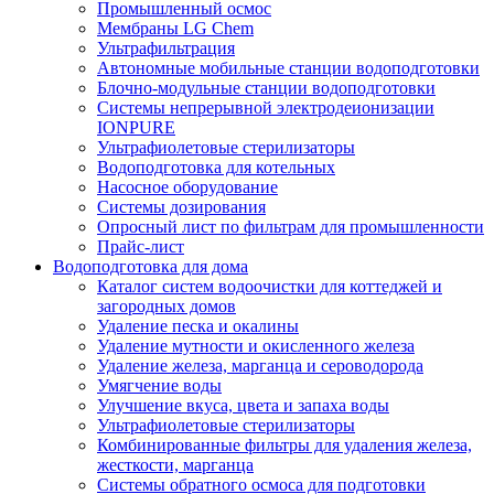
Промышленный осмос
Мембраны LG Chem
Ультрафильтрация
Автономные мобильные станции водоподготовки
Блочно-модульные станции водоподготовки
Системы непрерывной электродеионизации
IONPURE
Ультрафиолетовые стерилизаторы
Водоподготовка для котельных
Насосное оборудование
Системы дозирования
Опросный лист по фильтрам для промышленности
Прайс-лист
Водоподготовка для дома
Каталог систем водоочистки для коттеджей и
загородных домов
Удаление песка и окалины
Удаление мутности и окисленного железа
Удаление железа, марганца и сероводорода
Умягчение воды
Улучшение вкуса, цвета и запаха воды
Ультрафиолетовые стерилизаторы
Комбинированные фильтры для удаления железа,
жесткости, марганца
Системы обратного осмоса для подготовки