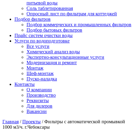
питьевой воды
Соль таблетированная
Опросный лист по фильтрам для коттеджей
Подбор фильтров
Подбор коммерческих и промышленных фильтров
Подбор бытовых фильтров
Прайс систем очистки воды
Услуги по водоподготовке
Все услуги
Химический анализ воды
Экспертно-консультационные услуги
Модернизация и ремонт
Монтаж
Шеф-монтаж
Пуско-наладка
Контакты
О компании
Производство
Реквизиты
Для дилеров
Вакансии
Главная
/
Проекты
/
Фильтры с автоматической промывкой
1000 м3/ч. г.Чебоксары