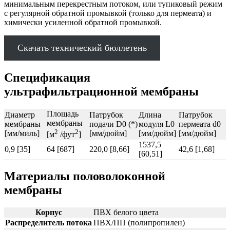
минимальным перекрестным потоком, или тупиковый режим
с регулярной обратной промывкой (только для пермеата) и
химически усиленной обратной промывкой.
Скачать технический бюллетень
Спецификация
ультрафильтрационной мембраны
Площадь
Диаметр
Патрубок
Длина
Патрубок
мембраны
мембраны
подачи D0 (*)
модуля L0
пермеата d0
2
2
[мм/миль]
[мм/дюйм]
[мм/дюйм]
[мм/дюйм]
[м
/фут
]
1537,5
0,9 [35]
64 [687]
220,0 [8,66]
42,6 [1,68]
[60,51]
Материалы половолоконной
мембраны
Корпус
ПВХ белого цвета
Распределитель потока
ПВХ/ПП (полипропилен)