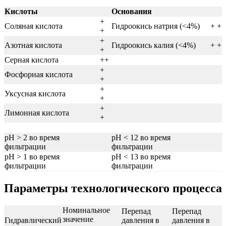
Кислоты
Основания
+
Соляная кислота
Гидроокись натрия (<4%)
+ +
+
+
Азотная кислота
Гидроокись калия (<4%)
+ +
+
Серная кислота
++
+
Фосфорная кислота
+
+
Уксусная кислота
+
+
Лимонная кислота
+
pH > 2 во время
pH < 12 во время
фильтрации
фильтрации
pH > 1 во время
pH < 13 во время
фильтрации
фильтрации
Параметры технологического процесса
Номинальное
Перепад
Перепад
значение
Гидравлический
давления в
давления в