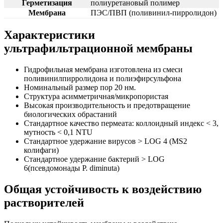
Герметизация
полиуретановый полимер
Мембрана
ПЭС/ПВП (поливинил-пирролидон)
Характеристики
ультрафильтрационной мембраны
Гидрофильная мембрана изготовлена из смеси
поливинилпирролидона и полиэфирсульфона
Номинальный размер пор 20 нм.
Структура асимметричная/микропористая
Высокая производительность и предотвращение
биологических обрастаний
Стандартное качество пермеата: коллоидный индекс < 3,
мутность < 0,1 NTU
Стандартное удержание вирусов > LOG 4 (MS2
колифаги)
Стандартное удержание бактерий > LOG
6(псевдомонады P. diminuta)
Общая устойчивость к воздействию
растворителей