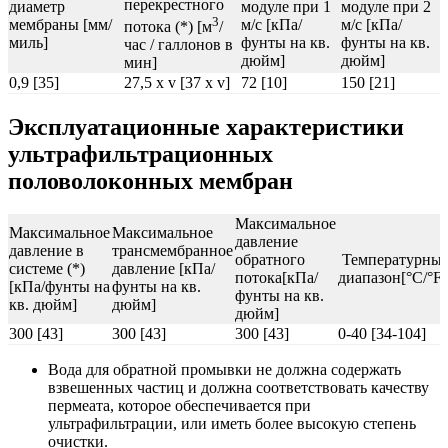
перекрестного
диаметр
модуле при 1
модуле при 2
3
мембраны [мм/
м/с [кПа/
м/с [кПа/
потока (*) [м
/
миль]
фунты на кв.
фунты на кв.
час / галлонов в
дюйм]
дюйм]
мин]
0,9 [35]
27,5 x v [37 x v]
72 [10]
150 [21]
Эксплуатационные характеристики
ультрафильтрационных
половолоконных мембран
Максимальное
Максимальное
Максимальное
давление
давление в
трансмембранное
обратного
Температурны
системе (*)
давление [кПа/
потока[кПа/
диапазон[°C/°F]
[кПа/фунты на
фунты на кв.
фунты на кв.
кв. дюйм]
дюйм]
дюйм]
300 [43]
300 [43]
300 [43]
0-40 [34-104]
Вода для обратной промывки не должна содержать
взвешенных частиц и должна соответствовать качеству
пермеата, которое обеспечивается при
ультрафильтрации, или иметь более высокую степень
очистки.