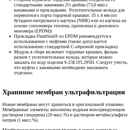
стандартными зажимами 2½ дюйма (73,0 мм) с
канавками и прокладками. Уплотнительные кольца для
пермеатного порта торцевой крышки: 35 x 4 мм (из
бутадиен-нитрильного каучука (NBR) или из каучука на
основе сополимера этилена, пропилена и диенового
мономера (EPDM))
Прокладка FlushSeal® из EPDM рекомендуется к
использованию с муфтами (также допускается
использование стандартной C-образной прокладки).
Модуль в сборе включает торцевые крышки, фальш-
разъем т уплотнительные кольца, которые можно
заказать по коду изделия S-23E1FL295H. Следует учесть,
что муфты с канавками необходимо заказывать
отдельно.
Храниние мембран ультрафильтрации
Новые мембраны могут храниться в оригинальной упаковке.
Мембранные элементы заполнены водным консервирующим
раствором глицерина (20 масс.%) и раствором метабисульфита
натрия (1 масс.%).
Мембранные модули следует хранить в сухом, нормально