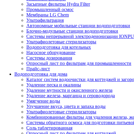
Засыпные фильтры Hydra Filter
Промышленный осмос
Мембраны LG Chem
Ультрафильтрация
Автономные мобильные станции водоподготовки
Блочно-модульные станции водоподготовки
Системы непрерывной электродеионизации IONP
Ультрафиолетовые стерилизаторы
Водоподготовка для котельных
Насосное оборудование
Системы дозирования
Опросный лист по фильтрам для промышленности
Прайс-лист
Водоподготовка для дома
Каталог систем водоочистки для коттеджей и заго
Удаление песка и окалины
Удаление мутности и окисленного железа
Удаление железа, марганца и сероводорода
Умягчение воды
Улучшение вкуса, цвета и запаха воды
Ультрафиолетовые стерилизаторы
Комбинированные фильтры для удаления железа, же
Системы обратного осмоса для подготовки питьево
Соль таблетированная
Опросный лист по фильтрам для коттеджей