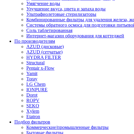
Умягчение воды
Улучшение вкуса, цвета и запаха воды
Ультрафиолетовые стерилизаторы
Комбинированные фильтры для удаления железа, же
Системы обратного осмоса для подготовки питьево
Соль таблетированная
Интернет-магазин оборудования для коттеджей
По производителям
AZUD (дисковые)
AZUD (сетчатые)
HYDRA FILTER
Structural
Pentair x-Flow
Yamit
Toray
LG Chem
IONPURE
Dorot
ROPV
SEKO
Xylem
Etatron
Подбор фильтров
Коммерческие/промышленные фильтры
Бытовые фильтры