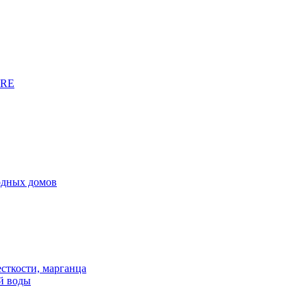
URE
родных домов
сткости, марганца
й воды