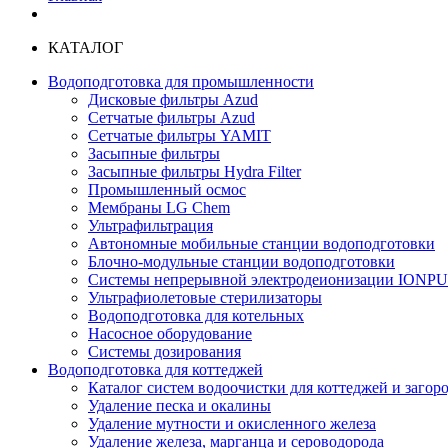
КАТАЛОГ
Водоподготовка для промышленности
Дисковые фильтры Azud
Сетчатые фильтры Azud
Сетчатые фильтры YAMIT
Засыпные фильтры
Засыпные фильтры Hydra Filter
Промышленный осмос
Мембраны LG Chem
Ультрафильтрация
Автономные мобильные станции водоподготовки
Блочно-модульные станции водоподготовки
Системы непрерывной электродеионизации IONP
Ультрафиолетовые стерилизаторы
Водоподготовка для котельных
Насосное оборудование
Системы дозирования
Водоподготовка для коттеджей
Каталог систем водоочистки для коттеджей и заго
Удаление песка и окалины
Удаление мутности и окисленного железа
Удаление железа, марганца и сероводорода