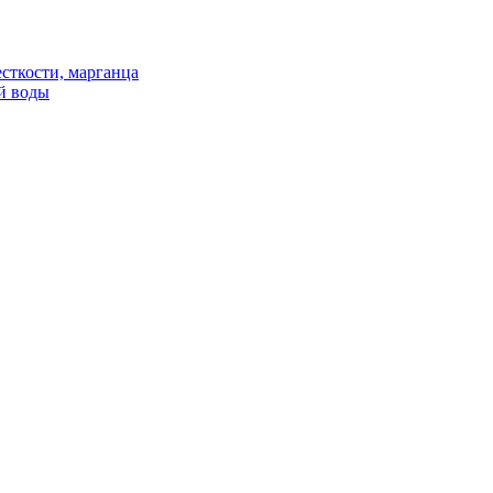
сткости, марганца
й воды