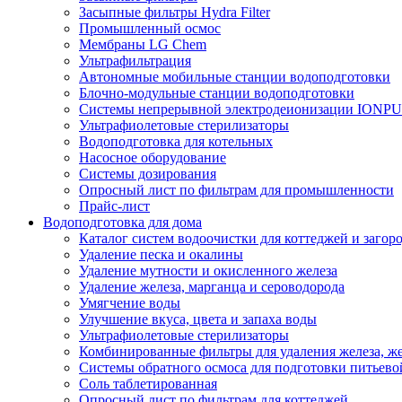
Засыпные фильтры Hydra Filter
Промышленный осмос
Мембраны LG Chem
Ультрафильтрация
Автономные мобильные станции водоподготовки
Блочно-модульные станции водоподготовки
Системы непрерывной электродеионизации IONP
Ультрафиолетовые стерилизаторы
Водоподготовка для котельных
Насосное оборудование
Системы дозирования
Опросный лист по фильтрам для промышленности
Прайс-лист
Водоподготовка для дома
Каталог систем водоочистки для коттеджей и заго
Удаление песка и окалины
Удаление мутности и окисленного железа
Удаление железа, марганца и сероводорода
Умягчение воды
Улучшение вкуса, цвета и запаха воды
Ультрафиолетовые стерилизаторы
Комбинированные фильтры для удаления железа, же
Системы обратного осмоса для подготовки питьево
Соль таблетированная
Опросный лист по фильтрам для коттеджей