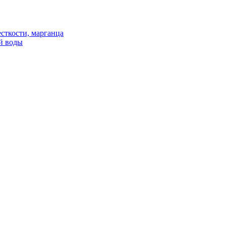
сткости, марганца
й воды