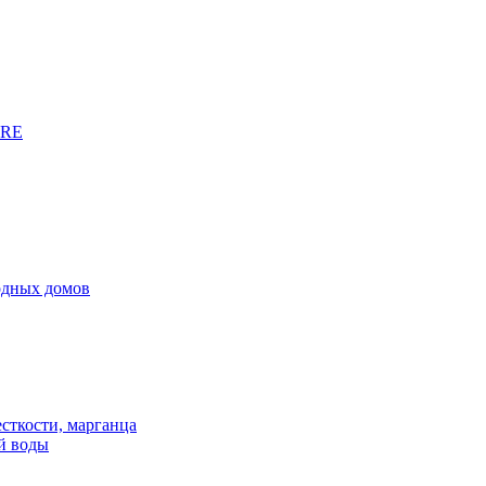
URE
родных домов
сткости, марганца
й воды