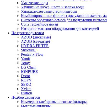
Умягчение воды
Улучшение вкуса, цвета и запаха воды
Ультрафиолетовые стерилизаторы
Комбинированные фильтры для удаления железа, же
Системы обратного осмоса для подготовки питьево
Соль таблетированная
Интернет-магазин оборудования для коттеджей
По производителям
AZUD (дисковые)
AZUD (сетчатые)
HYDRA FILTER
Structural
Pentair x-Flow
Yamit
Toray
LG Chem
IONPURE
Dorot
ROPV
SEKO
Xylem
Etatron
Подбор фильтров
Коммерческие/промышленные фильтры
Бытовые фильтры