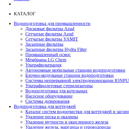
КАТАЛОГ
Водоподготовка для промышленности
Дисковые фильтры Azud
Сетчатые фильтры Azud
Сетчатые фильтры YAMIT
Засыпные фильтры
Засыпные фильтры Hydra Filter
Промышленный осмос
Мембраны LG Chem
Ультрафильтрация
Автономные мобильные станции водоподготовки
Блочно-модульные станции водоподготовки
Системы непрерывной электродеионизации IONP
Ультрафиолетовые стерилизаторы
Водоподготовка для котельных
Насосное оборудование
Системы дозирования
Водоподготовка для коттеджей
Каталог систем водоочистки для коттеджей и заго
Удаление песка и окалины
Удаление мутности и окисленного железа
Удаление железа, марганца и сероводорода