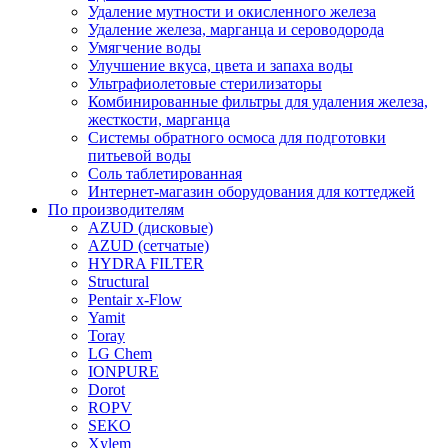
Удаление мутности и окисленного железа
Удаление железа, марганца и сероводорода
Умягчение воды
Улучшение вкуса, цвета и запаха воды
Ультрафиолетовые стерилизаторы
Комбинированные фильтры для удаления железа,
жесткости, марганца
Системы обратного осмоса для подготовки
питьевой воды
Соль таблетированная
Интернет-магазин оборудования для коттеджей
По производителям
AZUD (дисковые)
AZUD (сетчатые)
HYDRA FILTER
Structural
Pentair x-Flow
Yamit
Toray
LG Chem
IONPURE
Dorot
ROPV
SEKO
Xylem