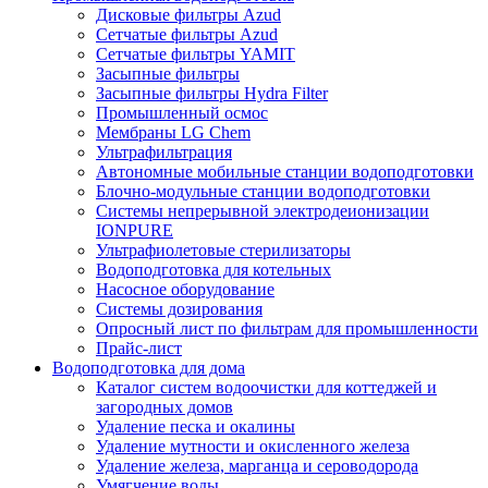
Дисковые фильтры Azud
Сетчатые фильтры Azud
Сетчатые фильтры YAMIT
Засыпные фильтры
Засыпные фильтры Hydra Filter
Промышленный осмос
Мембраны LG Chem
Ультрафильтрация
Автономные мобильные станции водоподготовки
Блочно-модульные станции водоподготовки
Системы непрерывной электродеионизации
IONPURE
Ультрафиолетовые стерилизаторы
Водоподготовка для котельных
Насосное оборудование
Системы дозирования
Опросный лист по фильтрам для промышленности
Прайс-лист
Водоподготовка для дома
Каталог систем водоочистки для коттеджей и
загородных домов
Удаление песка и окалины
Удаление мутности и окисленного железа
Удаление железа, марганца и сероводорода
Умягчение воды