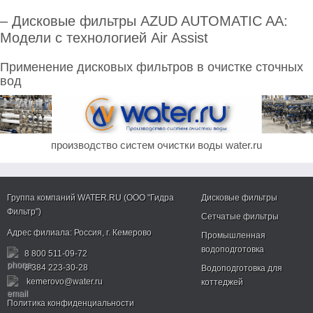
–
Дисковые фильтры AZUD AUTOMATIC AA
:
Модели с технологией Air Assist
Применение дисковых фильтров в очистке сточных
вод
производство систем очистки воды water.ru
Группа компаний WATER.RU (ООО "Гидра
Дисковые фильтры
Фильтр")
Сетчатые фильтры
Адрес филиала:
Россия
, г.
Кемерово
Промышленная
водоподготовка
8 800 511-09-72
8 384 223-30-28
Водоподготовка для
kemerovo@water.ru
коттеджей
Политика конфиденциальности