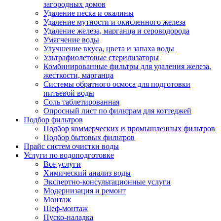
загородных домов
Удаление песка и окалины
Удаление мутности и окисленного железа
Удаление железа, марганца и сероводорода
Умягчение воды
Улучшение вкуса, цвета и запаха воды
Ультрафиолетовые стерилизаторы
Комбинированные фильтры для удаления железа,
жесткости, марганца
Системы обратного осмоса для подготовки
питьевой воды
Соль таблетированная
Опросный лист по фильтрам для коттеджей
Подбор фильтров
Подбор коммерческих и промышленных фильтров
Подбор бытовых фильтров
Прайс систем очистки воды
Услуги по водоподготовке
Все услуги
Химический анализ воды
Экспертно-консультационные услуги
Модернизация и ремонт
Монтаж
Шеф-монтаж
Пуско-наладка